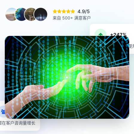
4.9/5
来自 500+ 满意客户
+247%
本地搜索流量平均提
+189%
潜在客户咨询量增长
排名提升 83%